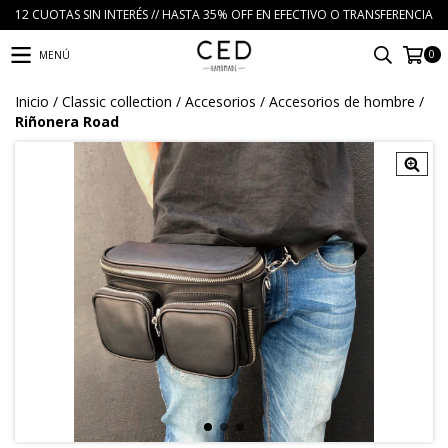
12 CUOTAS SIN INTERÉS // HASTA 35% OFF EN EFECTIVO O TRANSFERENCIA
0
MENÚ
Inicio
/
Classic collection
/
Accesorios
/
Accesorios de hombre
/
Riñonera Road