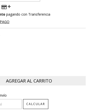
nto
pagando con Transferencia
 PAGO
O
CP:
CAMBIAR CP
nvío
CALCULAR