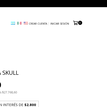
0
CREAR CUENTA
INICIAR SESIÓN
A SKULL
0
os
$27.768,60
N INTERÉS DE
$2.800