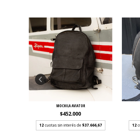
MOCHILA AVIATOR
$452.000
33,33
12
cuotas sin interés de
$37.666,67
12
c