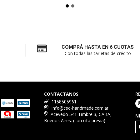
COMPRÁ HASTA EN 6 CUOTAS
Con todas las tarjetas de crédito
CONTACTANOS
R
1158505961
info@ced-handmade.com.ar
Acevedo 541 Timbre 3, CABA,
N
Buenos Aires. (con cita previa)