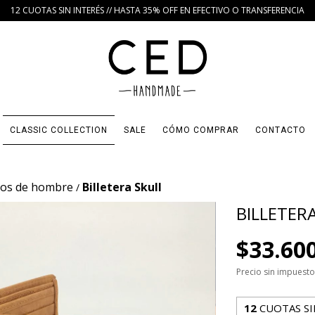
12 CUOTAS SIN INTERÉS // HASTA 35% OFF EN EFECTIVO O TRANSFERENCIA
CLASSIC COLLECTION
SALE
CÓMO COMPRAR
CONTACTO
ios de hombre
Billetera Skull
/
BILLETER
$33.60
Precio sin impuest
12
CUOTAS SI