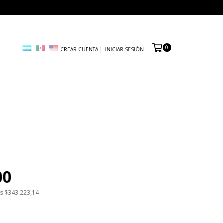
0
CREAR CUENTA
INICIAR SESIÓN
I
00
os
$343.223,14