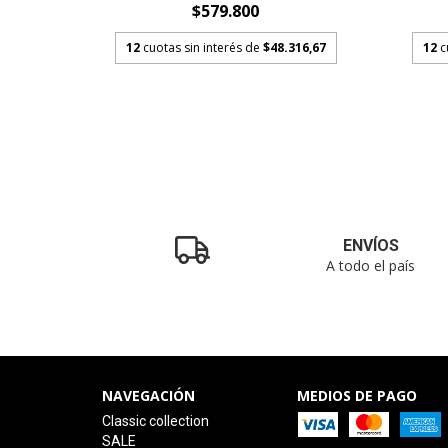
$579.800
.800
12
cuotas sin interés de
$48.316,67
12
c
ENVÍOS
A todo el país
NAVEGACIÓN
MEDIOS DE PAGO
Classic collection
SALE