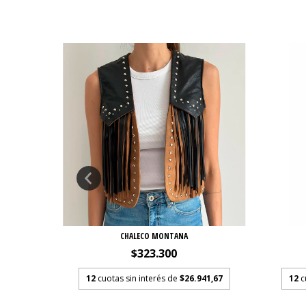
CHALECO MONTANA
$323.300
.325
12
cuotas sin interés de
$26.941,67
12
c