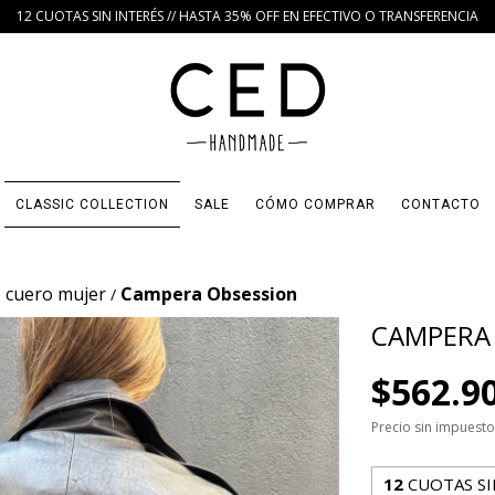
12 CUOTAS SIN INTERÉS // HASTA 35% OFF EN EFECTIVO O TRANSFERENCIA
CLASSIC COLLECTION
SALE
CÓMO COMPRAR
CONTACTO
 cuero mujer
Campera Obsession
/
CAMPERA
$562.9
Precio sin impuest
12
CUOTAS SI