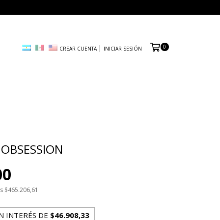
0
CREAR CUENTA
INICIAR SESIÓN
 OBSESSION
00
os
$465.206,61
N INTERÉS DE
$46.908,33