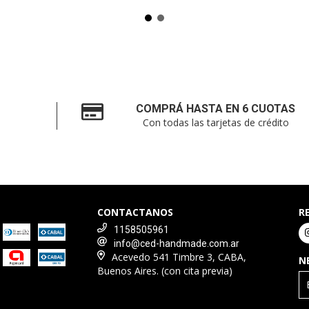
COMPRÁ HASTA EN 6 CUOTAS
Con todas las tarjetas de crédito
CONTACTANOS
R
1158505961
info@ced-handmade.com.ar
Acevedo 541 Timbre 3, CABA,
N
Buenos Aires. (con cita previa)