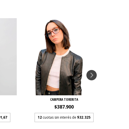
CAMPERA TORERITA
$387.900
1,67
12
cuotas sin interés de
$32.325
12
c