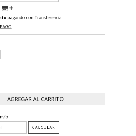
nto
pagando con Transferencia
 PAGO
CP:
CAMBIAR CP
nvío
CALCULAR