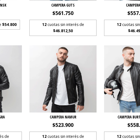
INSK
CAMPERA GUTS
CAMPERA
$561.750
$557
de
$54.800
12
cuotas sin interés de
12
cuotas sin
$46.812,50
$46.49
GRA
CAMPERA NAMUR
CAMPERA BURT
$523.900
$558
rés de
12
cuotas sin interés de
12
cuotas sin