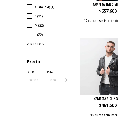
CAMPERA JIMBO M
Xl. (talle 4) (1)
$657.600
S (21)
12
cuotas sin interés 
M (22)
L (22)
VER TODOS
Precio
DESDE
HASTA
CAMPERA RICH NE
$461.500
12
cuotas sin inte