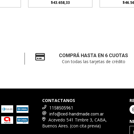
$43.658,33
$46.56
COMPRÁ HASTA EN 6 CUOTAS
Con todas las tarjetas de crédito
CONTACTANOS
R
1158505961
info@ced-handmade.com.ar
Acevedo 541 Timbre 3, CABA,
N
Buenos Aires. (con cita previa)